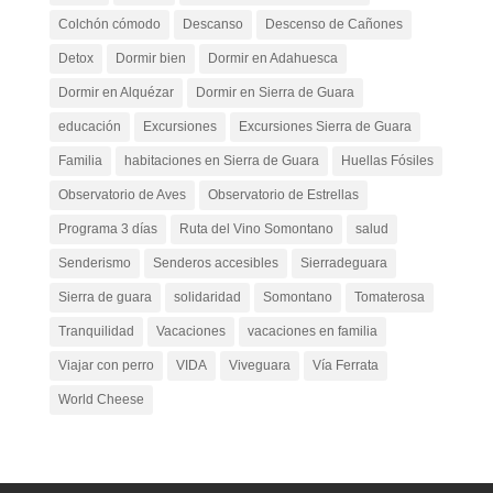
Colchón cómodo
Descanso
Descenso de Cañones
Detox
Dormir bien
Dormir en Adahuesca
Dormir en Alquézar
Dormir en Sierra de Guara
educación
Excursiones
Excursiones Sierra de Guara
Familia
habitaciones en Sierra de Guara
Huellas Fósiles
Observatorio de Aves
Observatorio de Estrellas
Programa 3 días
Ruta del Vino Somontano
salud
Senderismo
Senderos accesibles
Sierradeguara
Sierra de guara
solidaridad
Somontano
Tomaterosa
Tranquilidad
Vacaciones
vacaciones en familia
Viajar con perro
VIDA
Viveguara
Vía Ferrata
World Cheese