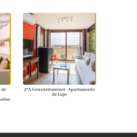
 de
2ºA Gewutztraminer- Apartamento
de Lujo
baños